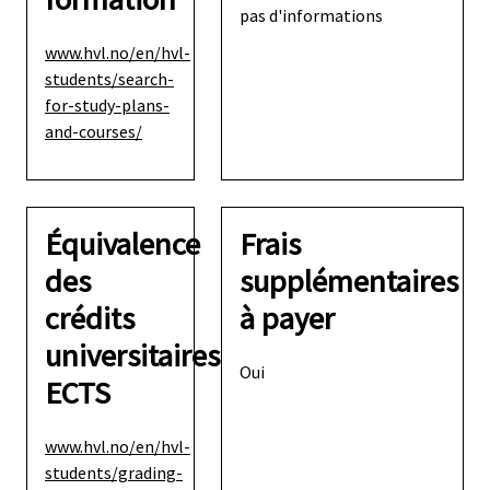
pas d'informations
www.hvl.no/en/hvl-
students/search-
for-study-plans-
and-courses/
Équivalence
Frais
des
supplémentaires
crédits
à payer
universitaires
Oui
ECTS
www.hvl.no/en/hvl-
students/grading-