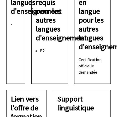
langues
requis
en
d'enseignement
pour les
langue
autres
pour les
-
langues
autres
d'enseignement
langues
d'enseigne
B2
Certification
officielle
demandée
Lien vers
Support
l'offre de
linguistique
formation