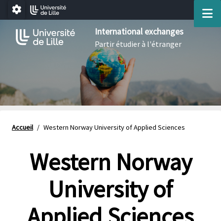
Aller au menu
Aller au contenu
Aller au pied de page
M
Paramétrage
International exchanges
Partir étudier à l'étranger
Accueil
/
Western Norway University of Applied Sciences
Western Norway
University of
Applied Sciences