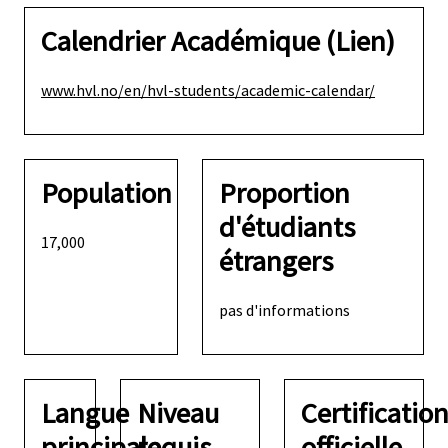
Calendrier Académique (Lien)
www.hvl.no/en/hvl-students/academic-calendar/
Population
Proportion
d'étudiants
17,000
étrangers
pas d'informations
Langue
Niveau
Certificatio
principale
requis
officielle