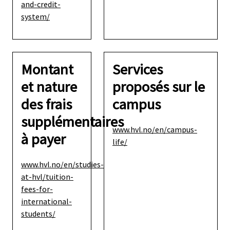
and-credit-
system/
Montant
Services
et nature
proposés sur le
des frais
campus
supplémentaires
www.hvl.no/en/campus-
à payer
life/
www.hvl.no/en/studies-
at-hvl/tuition-
fees-for-
international-
students/