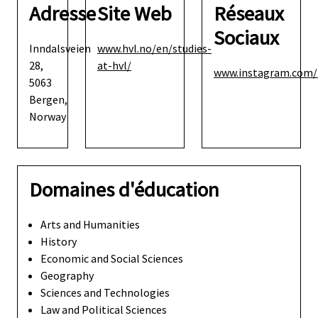
Adresse
Site Web
Réseaux
Sociaux
Inndalsveien
www.hvl.no/en/studies-
28,
at-hvl/
www.instagram.com/
5063
Bergen,
Norway
Domaines d'éducation
Arts and Humanities
History
Economic and Social Sciences
Geography
Sciences and Technologies
Law and Political Sciences