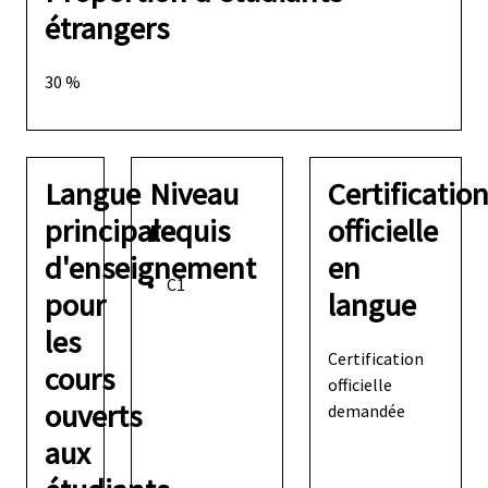
étrangers
30 %
Langue
Niveau
Certificatio
principale
requis
officielle
d'enseignement
en
C1
pour
langue
les
Certification
cours
officielle
ouverts
demandée
aux