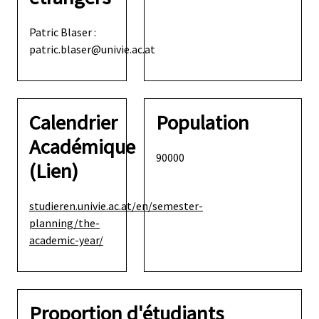
Patric Blaser :
patric.blaser@univie.ac.at
Calendrier
Population
Académique
90000
(Lien)
studieren.univie.ac.at/en/semester-
planning/the-
academic-year/
Proportion d'étudiants