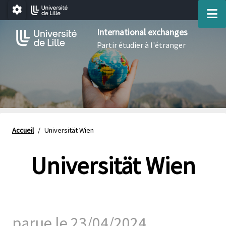
Aller au menu
Aller au contenu
Aller au pied de page
M
Paramétrage
International exchanges
Partir étudier à l'étranger
Accueil
/
Universität Wien
Universität Wien
parue le 23/04/2024