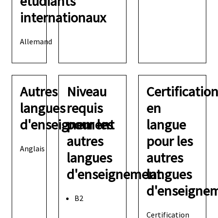
étudiants
internationaux
Allemand
Autres
Niveau
Certificatio
langues
requis
en
d'enseignement
pour les
langue
autres
pour les
Anglais
langues
autres
d'enseignement
langues
d'enseigne
B2
Certification