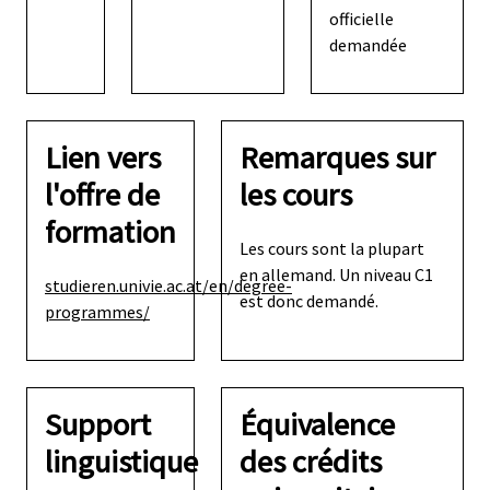
officielle
demandée
Lien vers
Remarques sur
l'offre de
les cours
formation
Les cours sont la plupart
en allemand. Un niveau C1
studieren.univie.ac.at/en/degree-
est donc demandé.
programmes/
Support
Équivalence
linguistique
des crédits