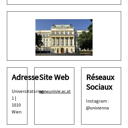
Adresse
Site Web
Réseaux
Sociaux
Universitätsring
www.univie.ac.at
1 |
Instagram :
1010
@univienna
Wien