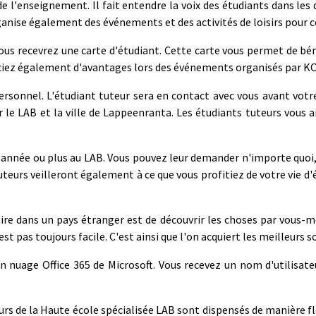
 de l'enseignement. Il fait entendre la voix des étudiants dans les
anise également des événements et des activités de loisirs pour c
ous recevrez une carte d'étudiant. Cette carte vous permet de bé
ciez également d'avantages lors des événements organisés par K
sonnel. L'étudiant tuteur sera en contact avec vous avant votre 
r le LAB et la ville de Lappeenranta. Les étudiants tuteurs vous 
 année ou plus au LAB. Vous pouvez leur demander n'importe quoi, 
s tuteurs veilleront également à ce que vous profitiez de votre vie
ire dans un pays étranger est de découvrir les choses par vous-
 pas toujours facile. C'est ainsi que l'on acquiert les meilleurs s
 en nuage Office 365 de Microsoft. Vous recevez un nom d'utilis
s de la Haute école spécialisée LAB sont dispensés de manière fle