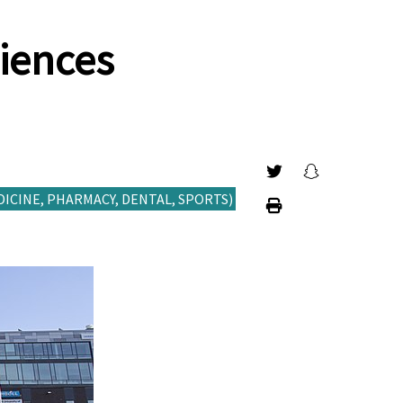
ciences
Partager sur Twitt
Partager sur
ICINE, PHARMACY, DENTAL, SPORTS)
Imprimer