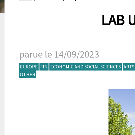
LAB U
parue le 14/09/2023
EUROPE
FIN
ECONOMIC AND SOCIAL SCIENCES
ARTS
OTHER